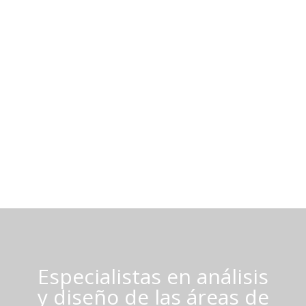
LPM Consultoría e Ingeniería
Proyectos de consultoría intralogística, ingeniería
de procesos y operaciones.
Saber más
Especialistas en análisis
y diseño de las áreas de