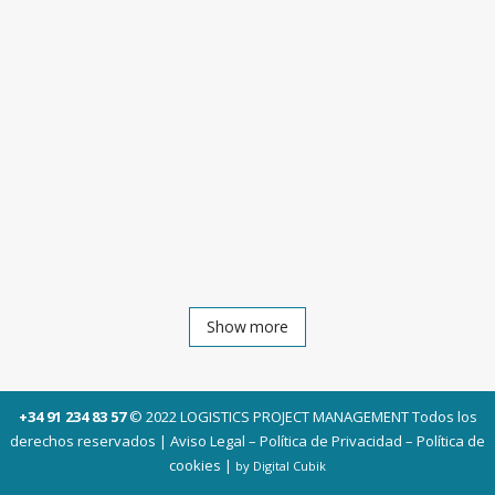
INTRALOGÍSTICAS
La reflexión es de un directivo de sistemas
para almacén en una reciente encuesta
británica sobre la implementación de las
tecnologías de la información en los centros
logísticos, sobre todo Sistema de Gestión de
Almacenes (SGAs) o WMS (Warehouse
Management Systems). Los datos de este...
17 marzo, 2016
/
0 Comments
Show more
+34 91 234 83 57
© 2022 LOGISTICS PROJECT MANAGEMENT Todos los
derechos reservados |
Aviso Legal
–
Política de Privacidad
–
Política de
cookies
|
by Digital Cubik