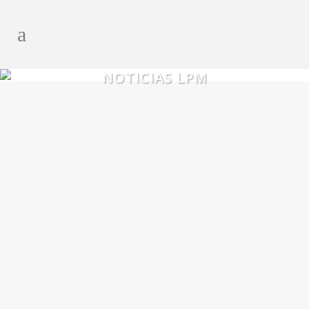
NOTICIAS LPM
PLATAFORMA LOGÍSTICA:
INNOVACIONES RECIENTES EN EL
USO DE LA TECNOLOGÍA POR
VOZ EN EL ALMACÉN
Los asistentes virtuales por voz están
llegando a nuestros Smartphone, tabletas y
ordenadores de sobremesa. Sin embargo,
la interacción del ser humano con los
dispositivos informáticos a través de la voz
ya es una interfaz estándar en la
preparación de los pedidos en el almacén.