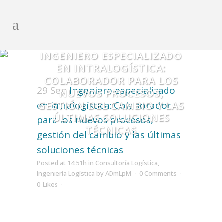
INGENIERO ESPECIALIZADO
EN INTRALOGÍSTICA:
COLABORADOR PARA LOS
29 Sep
Ingeniero especializado
NUEVOS PROCESOS,
en intralogística: Colaborador
GESTIÓN DEL CAMBIO Y LAS
ÚLTIMAS SOLUCIONES
para los nuevos procesos,
TÉCNICAS
gestión del cambio y las últimas
soluciones técnicas
Posted at 14:51h
in
Consultoría Logística
,
Ingeniería Logística
by
ADmLpM
0 Comments
0
Likes