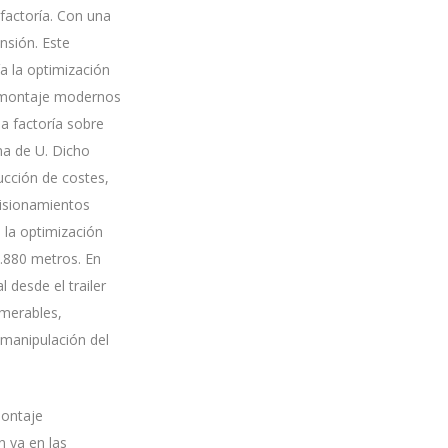
factoría. Con una
nsión. Este
a la optimización
de montaje modernos
la factoría sobre
ma de U. Dicho
ucción de costes,
visionamientos
e la optimización
1.880 metros. En
 desde el trailer
umerables,
a manipulación del
montaje
n ya en las