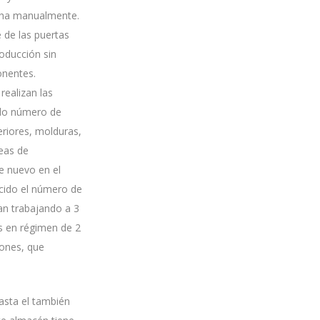
echa manualmente.
 de las puertas
roducción sin
onentes.
realizan las
ado número de
eriores, molduras,
neas de
e nuevo en el
ucido el número de
an trabajando a 3
os en régimen de 2
iones, que
asta el también