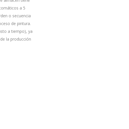
te almacén tiene
utomáticos a 5
orden o secuencia
oceso de pintura.
usto a tiempo), ya
 de la producción