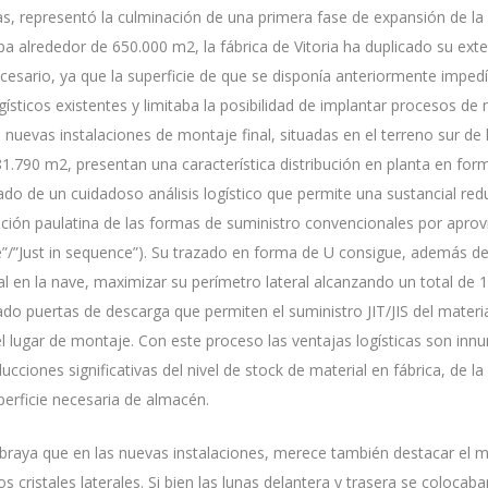
as, representó la culminación de una primera fase de expansión de la 
pa alrededor de 650.000 m2, la fábrica de Vitoria ha duplicado su exte
cesario, ya que la superficie de que se disponía anteriormente impedí
gísticos existentes y limitaba la posibilidad de implantar procesos 
 nuevas instalaciones de montaje final, situadas en el terreno sur de 
1.790 m2, presentan una característica distribución en planta en for
tado de un cuidadoso análisis logístico que permite una sustancial red
ución paulatina de las formas de suministro convencionales por apro
time”/”Just in sequence”). Su trazado en forma de U consigue, además d
ial en la nave, maximizar su perímetro lateral alcanzando un total de 
do puertas de descarga que permiten el suministro JIT/JIS del material
l lugar de montaje. Con este proceso las ventajas logísticas son inn
cciones significativas del nivel de stock de material en fábrica, de l
uperficie necesaria de almacén.
raya que en las nuevas instalaciones, merece también destacar el 
 cristales laterales. Si bien las lunas delantera y trasera se colocaba