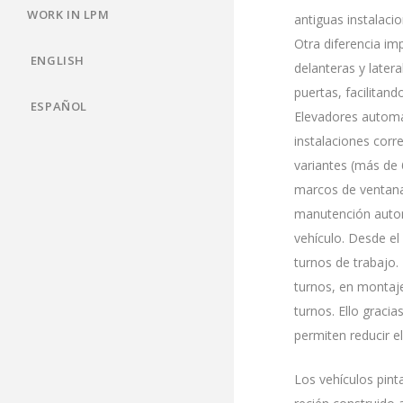
WORK IN LPM
antiguas instalaci
Otra diferencia im
ENGLISH
delanteras y latera
puertas, facilitan
ESPAÑOL
Elevadores automát
instalaciones corr
variantes (más de 
marcos de ventana,
manutención autom
vehículo. Desde el
turnos de trabajo.
turnos, en montaje
turnos. Ello graci
permiten reducir el
Los vehículos pin