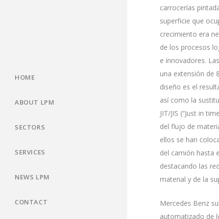
carrocerías pintad
superficie que ocu
crecimiento era ne
de los procesos lo
e innovadores. Las
una extensión de 8
HOME
diseño es el resul
así como la sustit
ABOUT LPM
JIT/JIS (“Just in 
del flujo de mater
SECTORS
ellos se han coloca
SERVICES
del camión hasta e
destacando las redu
NEWS LPM
material y de la s
CONTACT
Mercedes Benz sub
automatizado de los