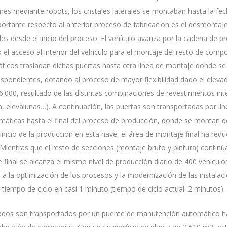
ones mediante robots, los cristales laterales se montaban hasta la f
portante respecto al anterior proceso de fabricación es el desmontaje
les desde el inicio del proceso. El vehículo avanza por la cadena de p
do el acceso al interior del vehículo para el montaje del resto de comp
icos trasladan dichas puertas hasta otra línea de montaje donde se 
espondientes, dotando al proceso de mayor flexibilidad dado el elev
6.000, resultado de las distintas combinaciones de revestimientos int
 elevalunas…). A continuación, las puertas son transportadas por lí
áticas hasta el final del proceso de producción, donde se montan d
 inicio de la producción en esta nave, el área de montaje final ha red
 Mientras que el resto de secciones (montaje bruto y pintura) continú
 final se alcanza el mismo nivel de producción diario de 400 vehícul
as a la optimización de los procesos y la modernización de las instalac
 tiempo de ciclo en casi 1 minuto (tiempo de ciclo actual: 2 minutos).
tados son transportados por un puente de manutención automático h