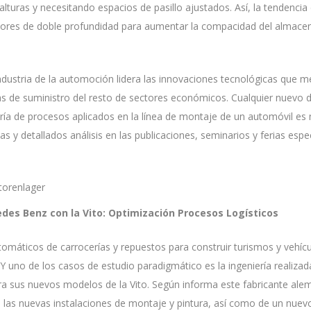
alturas y necesitando espacios de pasillo ajustados. Así, la tendenc
vadores de doble profundidad para aumentar la compacidad del almace
 industria de la automoción lidera las innovaciones tecnológicas que 
as de suministro del resto de sectores económicos. Cualquier nuevo d
ría de procesos aplicados en la línea de montaje de un automóvil es
s y detallados análisis en las publicaciones, seminarios y ferias espe
torenlager
des Benz con la Vito: Optimización Procesos Logísticos
máticos de carrocerías y repuestos para construir turismos y vehíc
. Y uno de los casos de estudio paradigmático es la ingeniería realiz
ra sus nuevos modelos de la Vito. Según informa este fabricante ale
 las nuevas instalaciones de montaje y pintura, así como de un nue