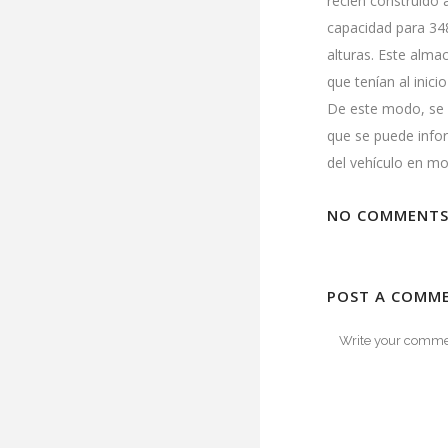
recién construido 
capacidad para 348
alturas. Este alma
que tenían al inic
De este modo, se l
que se puede infor
del vehículo en mo
NO COMMENT
POST A COMM