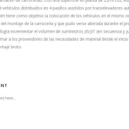
almacén de carrocerías. Con una superficie en planta de 2.610 m2, es
 vehículos distribuidos en 4 pasillos asistidos por transelevadores a
cén tiene como objetivo la colocación de los vehículos en el mismo 
io del montaje de la carrocería y que pudo verse alterada durante el pr
ogra incrementar el volumen de suministros JIS/JIT (en secuencia y j
mar a los proveedores de las necesidades de material desde el inicio
ntaje bruto.
S
ENT