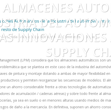
 ALMACENES AUTO
USTRIA DEL AUTOM
cenes Automáticos de la industria del automóvil antici
l resto de Supply Chain
AS INNOVACIONES 
in
Actualidad Almacen
by
ADmLpM
0 Comments
0
Likes
SUPPLY CH
 Management (LPM)
considera que los almacenes automáticos son un
roblemática que se plantea en este caso de la industria del automóv
naves de pintura y montaje dotando a ambas de mayor flexibilidad en
 productivos y permiten reorganizar las secuencias de modelos. El 
one un ahorro considerable frente a otras tecnologías de automatiza
adores de acumulación / cadenas aéreas) y sobre todo frente al al
rocerías, ya sea en suelo o en menores alturas usando medios de ma
sgos de daño a la mercancía. En definitiva, suponen un ahorro consi