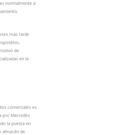
ia es normalmente a
namiento.
meses más tarde
ispositivo,
 motivo de
cializadas en la
ulos comerciales es
ada por Mercedes
mán la puesta en
vo almacén de