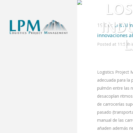
LOS
IND
19 Dec
Los Alma
innovaciones a
L
Posted at 11:50h
Logistics Project
adecuada para la p
pulmón entre las 
desacoplan ritmos
de carrocerías sup
pasado (transport
manual de las car
añaden además rie