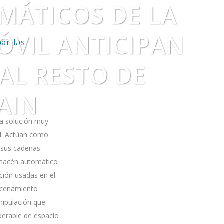
MÁTICOS DE LA
ÓVIL ANTICIPAN
pan las
AL RESTO DE
AIN
a solución muy
il. Actúan como
 sus cadenas:
almacén automático
ción usadas en el
macenamiento
nipulación que
derable de espacio