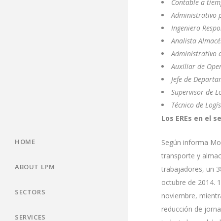
Contable a tiem
Administrativo 
Ingeniero Respo
Analista Almacé
Administrativo d
Auxiliar de Oper
Jefe de Departam
Supervisor de Lo
Técnico de Logís
Los EREs en el 
HOME
Según informa Mov
transporte y alma
ABOUT LPM
trabajadores, un 
octubre de 2014. 1
SECTORS
noviembre, mientr
reducción de jorna
SERVICES