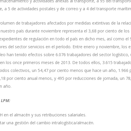
lmacenamiento y actividades anexas al transporte, a 95 del transport
e, a 5 de actividades postales y de correo y a 4 del transporte maríti
 volumen de trabajadores afectados por medidas extintivas de la relaci
e nuestro país durante noviembre representa el 3,68 por ciento de los
expedientes de regulación en todo el país en dicho mes, así como el 
ores del sector servicios en el período. Entre enero y noviembre, los 
eo han tenido efectos sobre 6.076 trabajadores del sector logístico,
en los once primeros meses de 2013. De todos ellos, 3.615 trabajad
pidos colectivos, un 54,47 por ciento menos que hace un año, 1.966
,18 por ciento anual menos, y 495 por reducciones de jornada, un 78
n año.
o
LPM:
 en el almacén y sus retribuciones salariales.
tar una gestión del cambio intralogística/almacén.