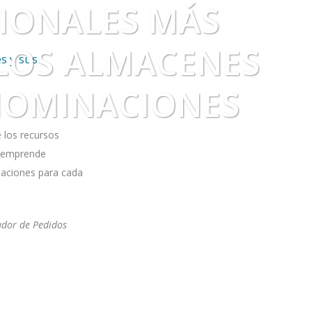
SIONALES MÁS
LOS ALMACENES
s y sus
ENOMINACIONES
 los recursos
e emprende
naciones para cada
dor de Pedidos