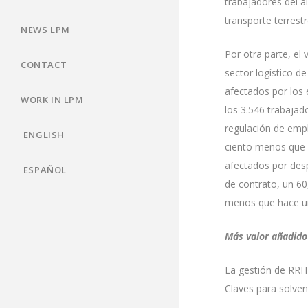
trabajadores del a
transporte terrestr
NEWS LPM
Por otra parte, el
CONTACT
sector logístico d
afectados por los 
WORK IN LPM
los 3.546 trabajad
regulación de empl
ENGLISH
ciento menos que 
afectados por des
ESPAÑOL
de contrato, un 60
menos que hace u
Más valor añadid
La gestión de RRHH
Claves para solven