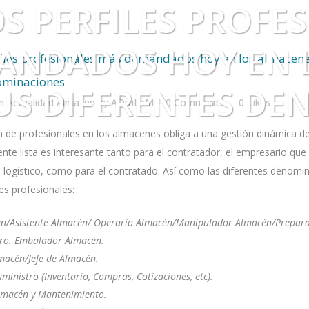
S PERFILES PROFE
ANDADOS HOY EN 
iles profesionales más demandados hoy en los almacene
ominaciones
SUS DIFERENTES D
in
Actualidad Almacen
by
ADmLpM
0 Comments
0
Likes
n de profesionales en los almacenes obliga a una gestión dinámica de
nte lista es interesante tanto para el contratador, el empresario qu
logístico
, como para el contratado. Así como las diferentes denomi
es profesionales:
n/Asistente Almacén/ Operario Almacén/Manipulador Almacén/Prepara
lero. Embalador Almacén.
macén/Jefe de Almacén.
inistro (Inventario, Compras, Cotizaciones, etc).
lmacén y Mantenimiento.