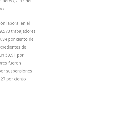
e aéreo, a 93 del
mo.
ón laboral en el
 9.573 trabajadores
9,84 por ciento de
expedientes de
 un 59,91 por
ores fueron
 por suspensiones
,27 por ciento