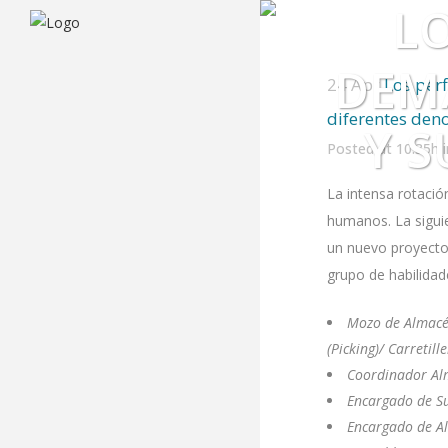
LO
DEM
24 Apr
Los perf
diferentes den
Y 
Posted at 10:35h
La intensa rotació
humanos. La siguie
un
nuevo proyecto 
grupo de habilidad
Mozo de Almacé
(Picking)/ Carretil
Coordinador Al
Encargado de Sum
Encargado de A