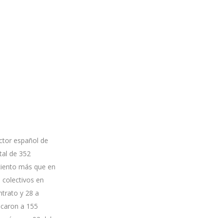
ctor español de
tal de 352
ciento más que en
 colectivos en
trato y 28 a
icaron a 155