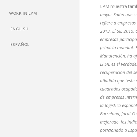
LPM
muestra tambi
WORK IN LPM
mayor Salón que se
refiere a empresas 
ENGLISH
2013. El SIL 2015,
empresas participa
ESPAÑOL
primicia mundial. E
Manutención, ha a
El SIL es el verdad
recuperación del se
añadido que “este
cuadrados ocupados
de empresas intern
la logística españo
Barcelona, Jordi C
mejorado, los indic
posicionado a Espa