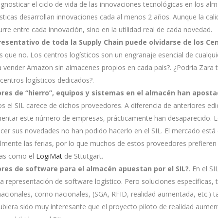
gnosticar el ciclo de vida de las innovaciones tecnológicas en los alma
sticas desarrollan innovaciones cada al menos 2 años. Aunque la cali
rre entre cada innovación, sino en la utilidad real de cada novedad.
resentativo de toda la Supply Chain puede olvidarse de los Ce
que no. Los centros logísticos son un engranaje esencial de cualqu
a vender Amazon sin almacenes propios en cada país?. ¿Podría Zara 
 centros logísticos dedicados?.
res de “hierro”, equipos y sistemas en el almacén han aposta
 el SIL carece de dichos proveedores. A diferencia de anteriores edi
ntar este número de empresas, prácticamente han desaparecido. Lo
cer sus novedades no han podido hacerlo en el SIL. El mercado está
almente las ferias, por lo que muchos de estos proveedores prefieren
as como el
LogiMat
de Sttutgart.
res de software para el almacén apuestan por el SIL?
. En el S
a representación de software logístico. Pero soluciones específicas, 
nacionales, como nacionales, (SGA, RFID, realidad aumentada, etc.) 
ubiera sido muy interesante que el proyecto piloto de realidad aume