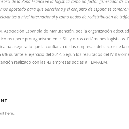
nsorci de la Zona Franca ve la logística como un factor generador de cr
emos apostado para que Barcelona y el conjunto de España se comprom
elevantes a nivel internacional y como nodos de redistribución de tráfi
M
, Asociación Española de Manutención, sea la organización adecuada
stico recupere protagonismo en el SIL y otros certámenes logísticos. P
stica ha asegurado que la confianza de las empresas del sector de la
6% durante el ejercicio del 2014. Según los resultados del IV Baróme
tención realizado con las 43 empresas socias a FEM-AEM.
S
ENT