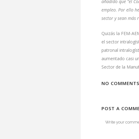
añadido que “el Co
empleo. Por ello h
sector y sean más r
Quizás la
FEM-AE
el sector intralogí
patronal intralogí
aumentado casi un 
Sector de la Manu
NO COMMENT
POST A COMM