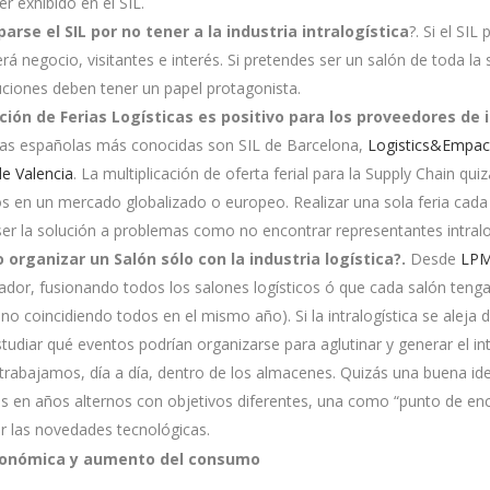
r exhibido en el SIL.
rse el SIL por no tener a la industria intralogística
?. Si el SIL
erá negocio, visitantes e interés. Si pretendes ser un salón de toda la 
ciones deben tener un papel protagonista.
ción de Ferias Logísticas es positivo para los proveedores de 
icas españolas más conocidas son SIL de Barcelona,
Logistics&Empac
e Valencia
. La multiplicación de oferta ferial para la Supply Chain qui
s en un mercado globalizado o europeo. Realizar una sola feria cada
er la solución a problemas como no encontrar representantes intralog
o organizar un Salón sólo con la industria logística?.
Desde
LP
ador, fusionando todos los salones logísticos ó que cada salón tenga
 no coincidiendo todos en el mismo año). Si la intralogística se aleja 
diar qué eventos podrían organizarse para aglutinar y generar el in
trabajamos, día a día, dentro de los almacenes. Quizás una buena ide
es en años alternos con objetivos diferentes, una como “punto de enc
r las novedades tecnológicas.
conómica y aumento del consumo