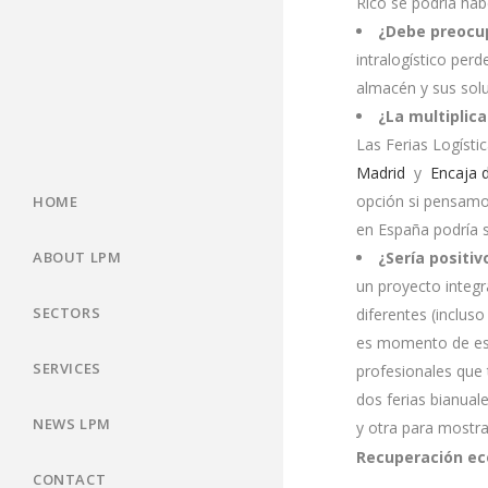
Rico se podría habe
¿Debe preocupa
intralogístico perd
almacén y sus solu
¿La multiplica
Las Ferias Logíst
Madrid
y
Encaja d
opción si pensamo
HOME
en España podría s
ABOUT LPM
¿Sería positiv
un proyecto integr
SECTORS
diferentes (incluso
es momento de estu
SERVICES
profesionales que 
dos ferias bianual
NEWS LPM
y otra para mostra
Recuperación e
CONTACT