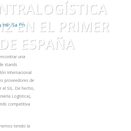
INTRALOGÍSTICA
2 EN EL PRIMER
rimer Salón
 DE ESPAÑA
 encontrar una
 de stands
lón Internacional
des proveedores de
 el SIL. De hecho,
niería Logística),
ands competitiva
hemos tenido la