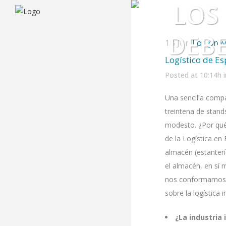
LOS
DEBE
18 Jun
Los prov
Logístico de E
Posted at 10:14h
Una sencilla comp
treintena de stand
modesto. ¿Por qué 
de la Logística en
almacén (estanterí
el almacén, en sí 
nos conformamos c
sobre la logística 
¿La industria