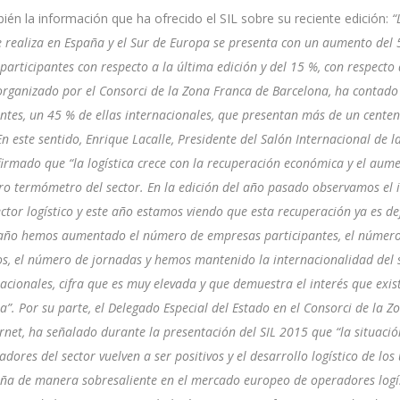
én la información que ha ofrecido el SIL sobre su reciente edición:
“
 realiza en España y el Sur de Europa se presenta con un aumento del 
participantes con respecto a la última edición y del 15 %, con respecto 
 organizado por el Consorci de la Zona Franca de Barcelona, ha contad
ntes, un 45 % de ellas internacionales, que presentan más de un cente
n este sentido, Enrique Lacalle, Presidente del Salón Internacional de la
firmado que
“la logística crece con la recuperación económica y el au
ero termómetro del sector. En la edición del año pasado observamos el i
ctor logístico y este año estamos viendo que esta recuperación ya es def
 año hemos aumentado el número de empresas participantes, el númer
, el número de jornadas y hemos mantenido la internacionalidad del 
acionales, cifra que es muy elevada y que demuestra el interés que exi
la”. Por su parte, el Delegado Especial del Estado en el Consorci de la 
ornet, ha señalado durante la presentación del SIL 2015 que “la situac
adores del sector vuelven a ser positivos y el desarrollo logístico de lo
ña de manera sobresaliente en el mercado europeo de operadores logís