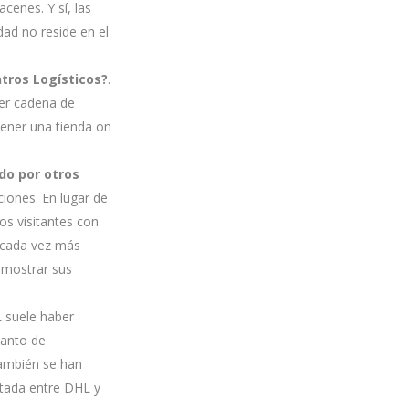
cenes. Y sí, las
dad no reside en el
ntros Logísticos?
.
ier cadena de
tener una tienda on
do por otros
ciones. En lugar de
s visitantes con
 cada vez más
 mostrar sus
IL suele haber
tanto de
también se han
ntada entre DHL y