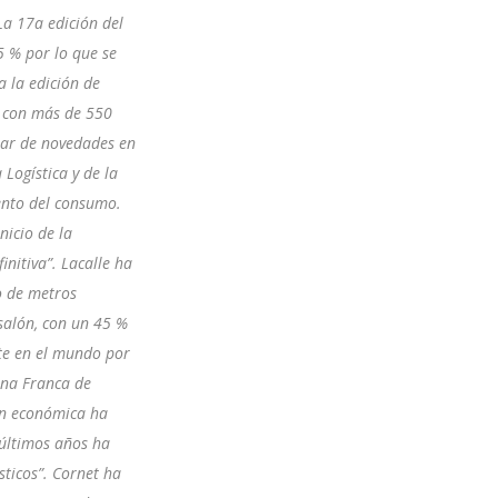
La 17a edición del
5 % por lo que se
a la edición de
o con más de 550
nar de novedades en
 Logística y de la
mento del consumo.
nicio de la
initiva”. Lacalle ha
o de metros
salón, con un 45 %
ste en el mundo por
Zona Franca de
ión económica ha
s últimos años ha
ticos”. Cornet ha