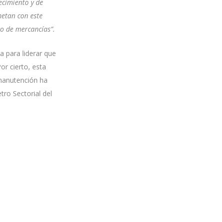
ecimiento y de
etan con este
co de mercancías”.
 para liderar que
or cierto, esta
 manutención ha
tro Sectorial del