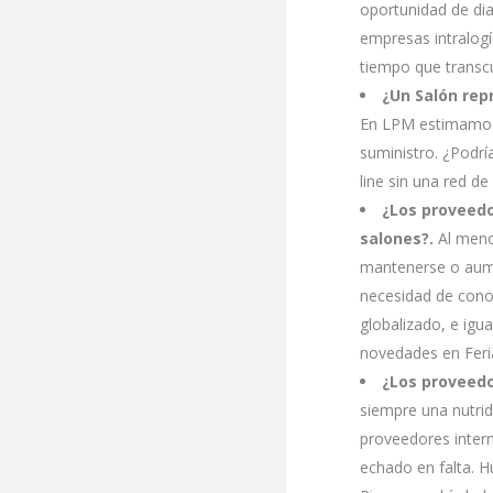
oportunidad de dia
empresas intralogí
tiempo que transcu
¿Un Salón rep
En LPM estimamos 
suministro. ¿Podrí
line sin una red de
¿Los proveedo
salones?.
Al menos
mantenerse o aume
necesidad de cono
globalizado, e igu
novedades en Feri
¿Los proveedo
siempre una nutrid
proveedores inter
echado en falta. H