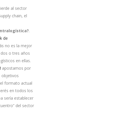
 pierde al sector
supply chain, el
intralogística?
.
k de
zás no es la mejor
 dos o tres años
ísticos en ellas.
M
apostamos por
 objetivos
del formato actual
terés en todos los
a sería establecer
uentro” del sector