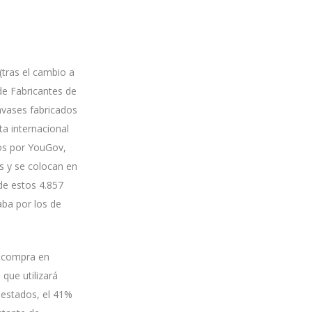
(tras el cambio a
de Fabricantes de
nvases fabricados
a internacional
dos por YouGov,
s y se colocan en
 de estos 4.857
aba por los de
e compra en
que utilizará
uestados, el 41%