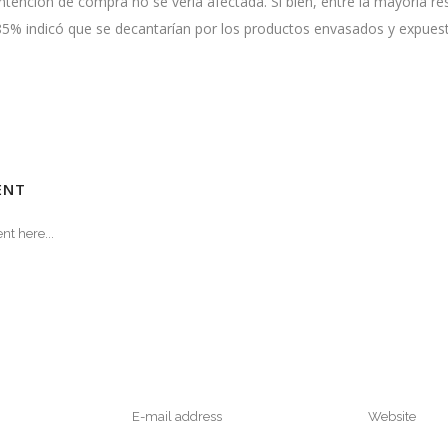
ntención de compra no se vería afectada. Si bien, entre la mayoría re
85% indicó que se decantarían por los productos envasados y expues
S
ENT