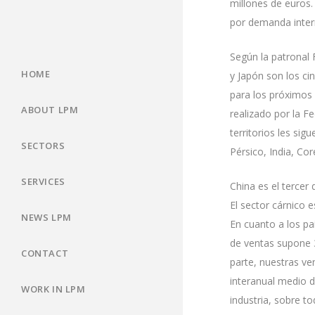
millones de euros.
por demanda intern
Según la patronal 
HOME
y Japón son los ci
para los próximos 
ABOUT LPM
realizado por la F
territorios les si
SECTORS
Pérsico, India, Cor
SERVICES
China es el tercer
El sector cárnico 
NEWS LPM
En cuanto a los pa
de ventas supone 3
CONTACT
parte, nuestras ve
interanual medio d
WORK IN LPM
industria, sobre to