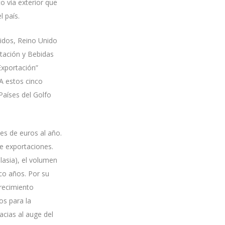
o vía exterior que
 país.
nidos, Reino Unido
ntación y Bebidas
Exportación”
 A estos cinco
Países del Golfo
nes de euros al año.
de exportaciones.
lasia), el volumen
co años. Por su
crecimiento
os para la
acias al auge del