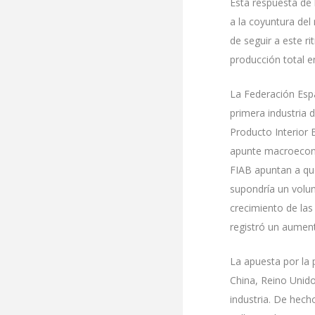
Esta respuesta de 
a la coyuntura del
de seguir a este r
producción total e
La Federación Espa
primera industria 
Producto Interior 
apunte macroeconó
FIAB apuntan a que
supondría un volum
crecimiento de la
registró un aumen
La apuesta por la 
China, Reino Unido 
industria. De hech