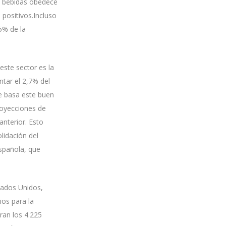
 y bebidas obedece
positivos.Incluso
5% de la
este sector es la
ntar el 2,7% del
se basa este buen
royecciones de
nterior. Esto
lidación del
spañola, que
tados Unidos,
ios para la
ran los 4.225