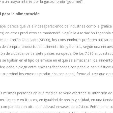
 a un mayor interés por la gastronomía “gourmet”.
 para la alimentación
 papel parece que va a ir desapareciendo de industrias como la gráfica 
ales) en otros productos se mantendrá. Según la Asociación Española 
es de Cartón Ondulado (AFCO), los consumidores prefieren utilizar e
a de comprar productos de alimentación y frescos, según una encuest
nión de ciudadanos de siete países europeos. De los 7.086 encuesta
e se fijaban en el tipo de envase en el que se almacenan los alimento
ondeo daba a elegir entre envases fabricados con papel o con plástico:
8% prefirió los envases producidos con papel, frente al 32% que opt
as mismas personas en qué medida se vería afectada su intención d
pecialmente en frescos, en igualdad de precio y calidad, en una tienda 
comparada con otra que utilizará envases de plástico. Entre los enc