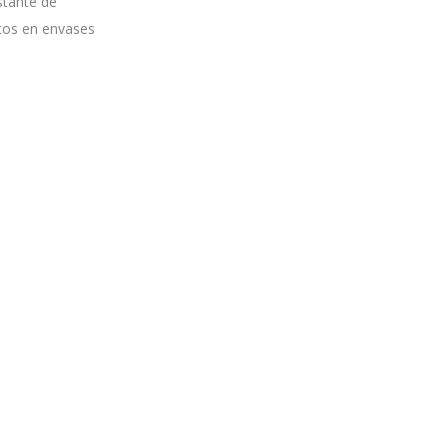
stante de
tos en envases