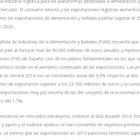
la industria logística para las plataformas destinadas a alimentación
 mercado. El consumo interno y las exportaciones registran aumentos 
itmo las exportaciones de alimentación y bebidas podrían superar el 3
n 2020.
ñola de Industrias de la Alimentación y Bebidas (FIAB) recuerda que 
del país al facturar más de 90.000 millones de euros anuales y represe
Bruto (PIB) de España. Uno de los pilares fundamentales en los que 
mico reside en el aumento continuado de las exportaciones. Las p
 se cerrará 2014 con un crecimiento anual del 5,5% respecto al año a
en de exportación superior a los 23.700 millones de euros y la conso
s exportaciones muy por encima de las del conjunto de la economía e
to del 1,7%.
presencia en mercados extranjeros continuó al alza durante 2014. Es
y Japón y el sudeste asiático se han convertido en objetivos prioritar
o, se estima que las exportaciones en 2014 para esos territorios supe