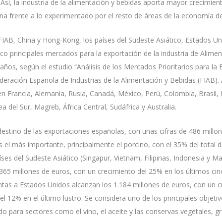
 Así, la industria de la alimentación y bebidas aporta mayor crecimient
a frente a lo experimentado por el resto de áreas de la economía del
FIAB, China y Hong-Kong, los países del Sudeste Asiático, Estados U
nco principales mercados para la exportación de la industria de Alime
años, según el estudio “Análisis de los Mercados Prioritarios para la 
ederación Española de Industrias de la Alimentación y Bebidas (FIAB).
guen Francia, Alemania, Rusia, Canadá, México, Perú, Colombia, Brasil, 
ea del Sur, Magreb, África Central, Sudáfrica y Australia.
 destino de las exportaciones españolas, con unas cifras de 486 millo
es el más importante, principalmente el porcino, con el 35% del total 
íses del Sudeste Asiático (Singapur, Vietnam, Filipinas, Indonesia y Ma
65 millones de euros, con un crecimiento del 25% en los últimos cin
ntas a Estados Unidos alcanzan los 1.184 millones de euros, con un 
el 12% en el último lustro. Se considera uno de los principales objetiv
do para sectores como el vino, el aceite y las conservas vegetales, gr