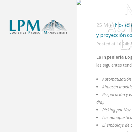
AUT
25 May
Novedad
y proyección 
L
Posted at 10:24h
La
Ingeniería Lo
las siguientes ten
Automatización 
Almacén inoxida
Preparación y e
día).
Picking por Voz
Las nanopartícu
El embalaje de c