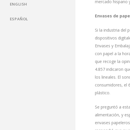
mercado hispano y
ENGLISH
Envases de papel
ESPAÑOL
Si la industria del
dispositivos digit
Envases y Embalaj
con papel a la hor
que recoge la opi
4.857 indicaron qu
los lineales. El s
consumidores, el 6
plástico.
Se preguntó a est
alimentación, y es
envases papeleros 