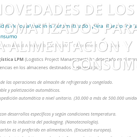
NOVEDADES DE LOS
OMATIZADOS PARA
es de los almacenes automatizados para el sector de l
consumo
A ALIMENTACIÓN Y
in
Actualidad Almacen
by
ADmLpM
0 Comments
0
Likes
CONSUM
gística LPM
(Logistics Project Management) ha detectado en el merc
dencias en los almacenes destinados a alimentación:
de las operaciones de almacén de refrigerado y congelado.
ble y paletización automáticos.
xpedición automática a nivel unitario. (30.000 a más de 500.000 unid
 con desarrollos específicos y según condiciones temperatura.
las en la industria del packaging. (Nanotecnología).
artón es el preferido en alimentación. (Encuesta europea).