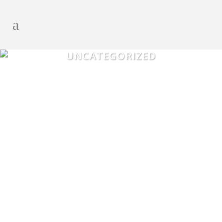
UNCATEGORIZED
ROTACIÓN ABC
En la mayor parte de los negocios, el
consumo o la demanda de las diferentes
referencias comercializadas es variable por
referencia. Tanto a nivel de negocio como a
nivel de operaciones es habitual realizar
una clasificación de las referencias por su
rotación y que habitualmente...
15 January, 2024
/
0 Comments